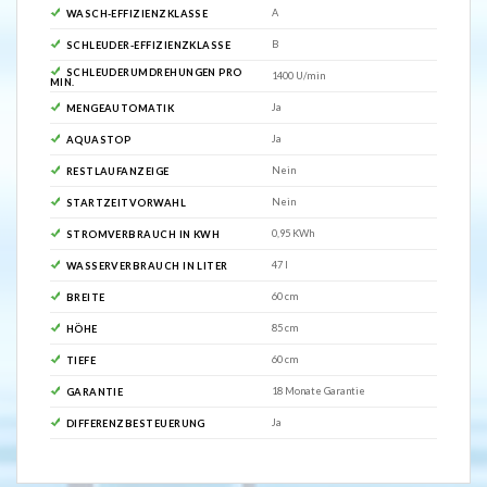
A
WASCH-EFFIZIENZKLASSE
B
SCHLEUDER-EFFIZIENZKLASSE
SCHLEUDERUMDREHUNGEN PRO
1400 U/min
MIN.
Ja
MENGEAUTOMATIK
Ja
AQUASTOP
Nein
RESTLAUFANZEIGE
Nein
STARTZEITVORWAHL
0,95 KWh
STROMVERBRAUCH IN KWH
47 l
WASSERVERBRAUCH IN LITER
60 cm
BREITE
85 cm
HÖHE
60 cm
TIEFE
18 Monate Garantie
GARANTIE
Ja
DIFFERENZBESTEUERUNG