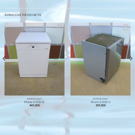
ÄHNLICHE PRODUKTE
Auf die
Auf die
Wunschliste
Wunschliste
EMPFEHLUNGEN
EMPFEHLUNGEN
Miele G 4920 SC
Miele G 1021 U
449,00
€
359,00
€