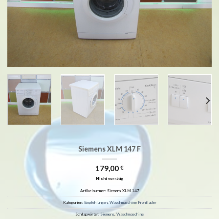
Siemens XLM 147 F
179,00
€
Nicht vorrätig
Artikelnummer:
Siemens XLM 147
Kategorien:
Empfehlungen
,
Waschmaschine Frontlader
Schlagwörter:
Siemens
,
Waschmaschine