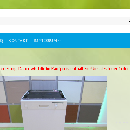
AQ
KONTAKT
IMPRESSUM
teuerung. Daher wird die im Kaufpreis enthaltene Umsatzsteuer in de
Auf
die
Wunschliste