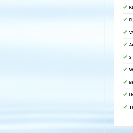
K
F
V
A
S
W
B
H
T