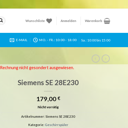
Wunschliste
Anmelden
Warenkorb
Sa.: 10:00 bis 15:00
E-MAIL
MO. - FR.: 10:00 - 18:00
r Rechnung nicht gesondert ausgewiesen.
Siemens SE 28E230
179,00
€
Nicht vorrätig
Artikelnummer:
Siemens SE 28E230
Kategorie:
Geschirrspüler