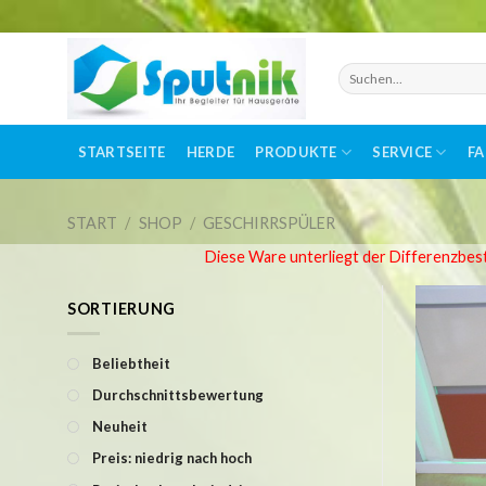
Skip
to
Suchen
nach:
content
STARTSEITE
HERDE
PRODUKTE
SERVICE
F
START
/
SHOP
/
GESCHIRRSPÜLER
Diese Ware unterliegt der Differenzbes
SORTIERUNG
Beliebtheit
Durchschnittsbewertung
Neuheit
Preis: niedrig nach hoch