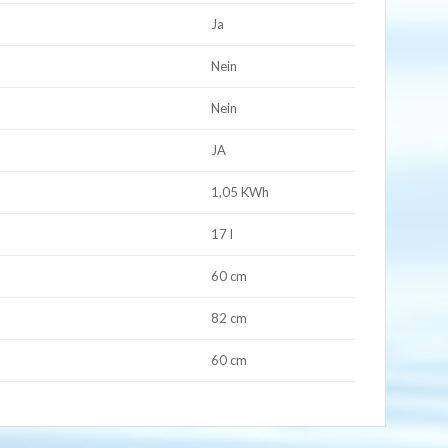
Ja
Nein
Nein
JA
1,05 KWh
17 l
60 cm
82 cm
60 cm