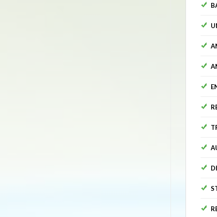
B
U
A
A
E
R
T
A
D
S
R