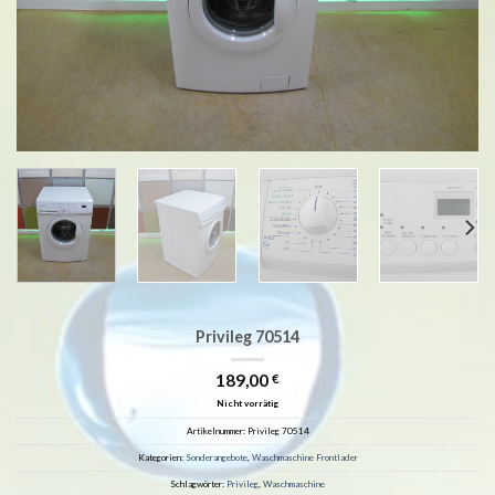
Privileg 70514
189,00
€
Nicht vorrätig
Artikelnummer:
Privileg 70514
Kategorien:
Sonderangebote
,
Waschmaschine Frontlader
Schlagwörter:
Privileg
,
Waschmaschine