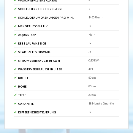
A
WASCH-EFFIZIENZKLASSE
B
SCHLEUDER-EFFIZIENZKLASSE
1450 U/min
SCHLEUDERUMDREHUNGEN PRO MIN.
Ja
MENGEAUTOMATIK
Nein
AQUASTOP
Ja
RESTLAUFANZEIGE
Ja
STARTZEITVORWAHL
0,85 KWh
STROMVERBRAUCH IN KWH
42 l
WASSERVERBRAUCH IN LITER
60 cm
BREITE
85 cm
HÖHE
60 cm
TIEFE
18 Monate Garantie
GARANTIE
Ja
DIFFERENZBESTEUERUNG