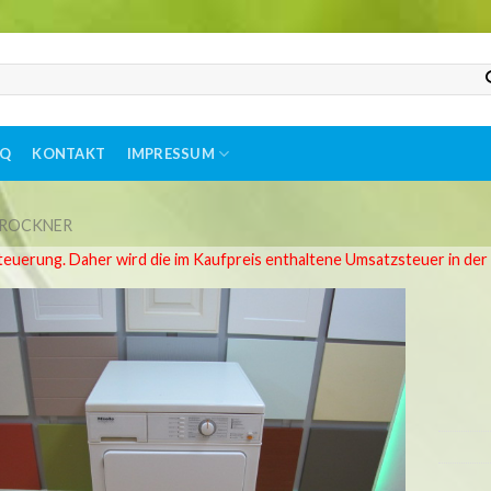
AQ
KONTAKT
IMPRESSUM
ROCKNER
teuerung. Daher wird die im Kaufpreis enthaltene Umsatzsteuer in de
Auf
die
Wunschliste