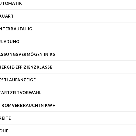
UTOMATIK
AUART
NTERBAUFÄHIG
ELADUNG
ASSUNGSVERMÖGEN IN KG
NERGIE-EFFIZIENZKLASSE
ESTLAUFANZEIGE
TARTZEITVORWAHL
TROMVERBRAUCH IN KWH
REITE
ÖHE