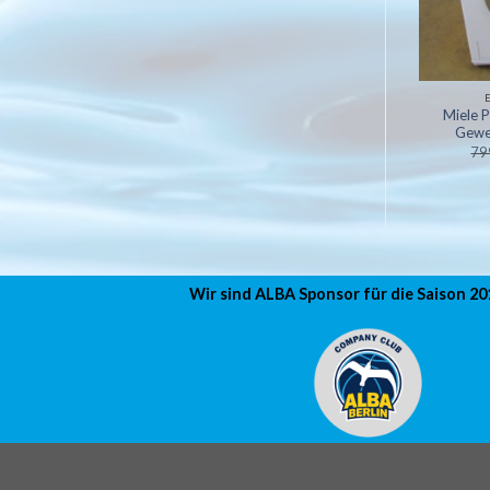
PFEHLUNGEN
EMPFEHLUNGEN
Miele 
le G 4220 SC
Miele WCG 135 WCS-A+++
Gewe
349,00
€
499,00
€
79
Wir sind ALBA Sponsor für die Saison 2