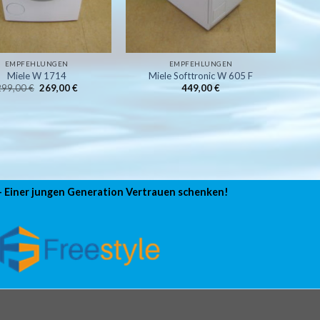
EMPFEHLUNGEN
EMPFEHLUNGEN
Miele W 1714
Miele Softtronic W 605 F
Ursprünglicher
Aktueller
299,00
€
269,00
€
449,00
€
Preis
Preis
war:
ist:
299,00 €
269,00 €.
 – Einer jungen Generation Vertrauen schenken!