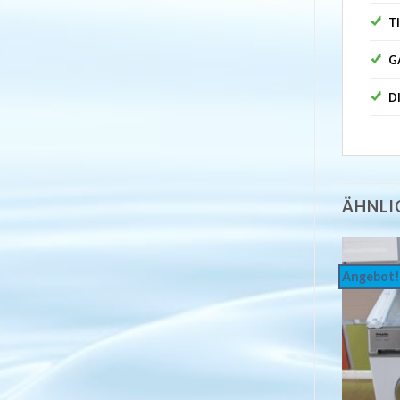
T
G
D
ÄHNLI
Angebot!
Auf
Auf
die
die
Wunschliste
Wunschliste