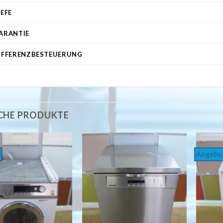
IEFE
ARANTIE
IFFERENZBESTEUERUNG
CHE PRODUKTE
Angebo
Auf
Auf
die
die
Wunschliste
Wunschliste