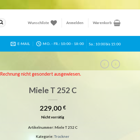
Wunschliste
Anmelden
Warenkorb
Sa.: 10:00 bis 15:00
E-MAIL
MO. - FR.: 10:00 - 18:00
r Rechnung nicht gesondert ausgewiesen.
Miele T 252 C
229,00
€
Nicht vorrätig
Artikelnummer:
Miele T 252 C
Kategorie:
Trockner