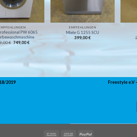
EMPFEHLUNGEN
EMPFEHLUNGEN
Professional PW 6065
Miele G 1255 SCU
rbewaschmaschine
399,00
€
Ursprünglicher
Aktueller
9,00
€
749,00
€
Preis
Preis
war:
ist:
799,00 €
749,00 €.
018/2019
Freestyle e.V