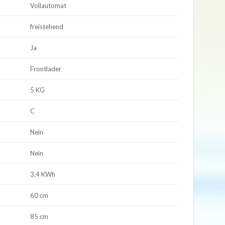
Vollautomat
freistehend
Ja
Frontlader
5 KG
C
Nein
Nein
3,4 KWh
60 cm
85 cm