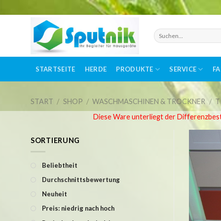
Skip
to
Suchen
nach:
content
STARTSEITE
HERDE
PRODUKTE
SERVICE
F
START
/
SHOP
/
WASCHMASCHINEN & TROCKNER
/
T
Diese Ware unterliegt der Differenzbes
SORTIERUNG
Beliebtheit
Durchschnittsbewertung
Neuheit
Preis: niedrig nach hoch