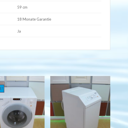
59 cm
18 Monate Garantie
Ja
t!
Auf
Auf
die
die
Wunschliste
Wunschliste