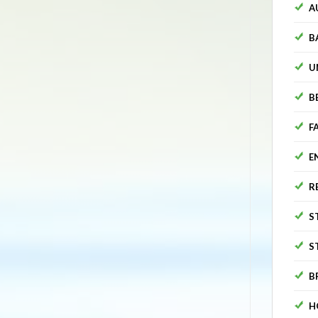
A
B
U
B
F
E
R
S
S
B
H