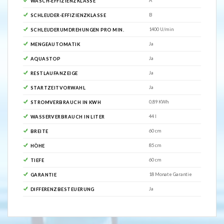
A
WASCH-EFFIZIENZKLASSE
B
SCHLEUDER-EFFIZIENZKLASSE
1400 U/min
SCHLEUDERUMDREHUNGEN PRO MIN.
Ja
MENGEAUTOMATIK
Ja
AQUASTOP
Ja
RESTLAUFANZEIGE
Ja
STARTZEITVORWAHL
0,89 KWh
STROMVERBRAUCH IN KWH
44 l
WASSERVERBRAUCH IN LITER
60 cm
BREITE
85 cm
HÖHE
60 cm
TIEFE
18 Monate Garantie
GARANTIE
Ja
DIFFERENZBESTEUERUNG