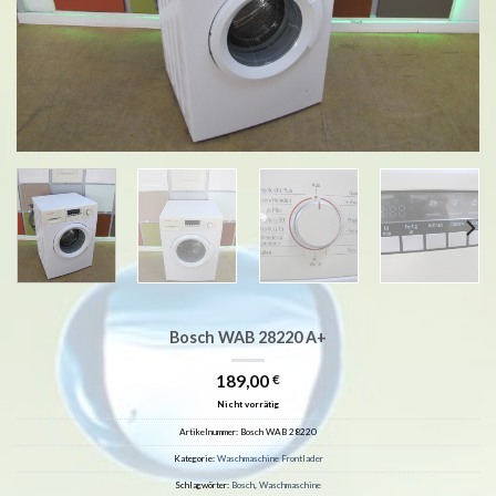
Bosch WAB 28220 A+
189,00
€
Nicht vorrätig
Artikelnummer:
Bosch WAB 28220
Kategorie:
Waschmaschine Frontlader
Schlagwörter:
Bosch
,
Waschmaschine