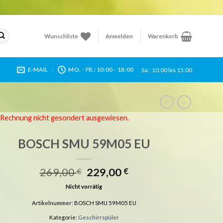
Wunschliste
Anmelden
Warenkorb
Sa.: 10:00 bis 15:00
E-MAIL
MO. - FR.: 10:00 - 18:00
r Rechnung nicht gesondert ausgewiesen.
BOSCH SMU 59M05 EU
Ursprünglicher
Aktueller
269,00
229,00
€
€
Preis
Preis
Nicht vorrätig
war:
ist:
269,00 €
229,00 €.
Artikelnummer:
BOSCH SMU 59M05 EU
Kategorie:
Geschirrspüler