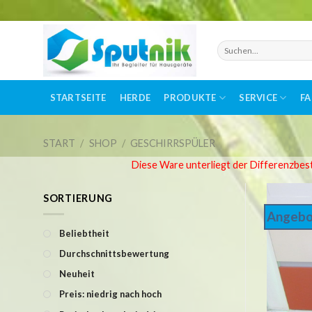
Skip
to
Suchen
nach:
content
STARTSEITE
HERDE
PRODUKTE
SERVICE
F
START
/
SHOP
/
GESCHIRRSPÜLER
Diese Ware unterliegt der Differenzbes
SORTIERUNG
Angebo
Beliebtheit
Durchschnittsbewertung
Neuheit
Preis: niedrig nach hoch