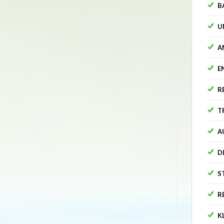
B
U
A
E
R
T
A
D
S
R
K