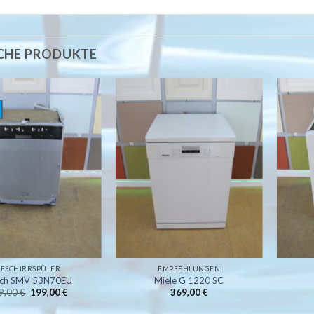
CHE PRODUKTE
Auf
Auf
die
die
Wunschliste
Wunschliste
GESCHIRRSPÜLER
EMPFEHLUNGEN
ch SMV 53N70EU
Miele G 1220 SC
Ursprünglicher
Aktueller
9,00
€
199,00
€
369,00
€
Preis
Preis
war:
ist: