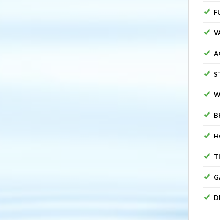
F
V
A
S
W
B
H
T
G
D