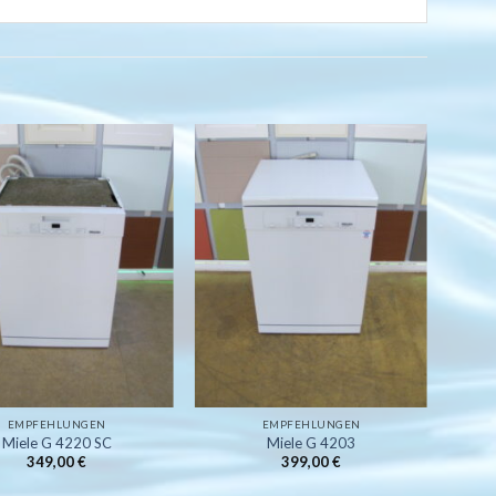
Auf
Auf
die
die
Wunschliste
Wunschliste
EMPFEHLUNGEN
EMPFEHLUNGEN
Miele G 4220 SC
Miele G 4203
349,00
€
399,00
€