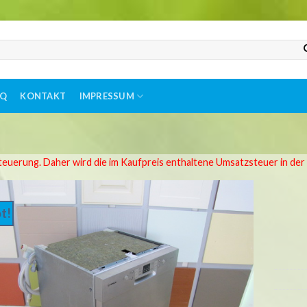
AQ
KONTAKT
IMPRESSUM
teuerung. Daher wird die im Kaufpreis enthaltene Umsatzsteuer in de
t!
Auf
die
Wunschliste