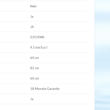
Nein
Ja
JA
0,93 KWh
9,5 bei Eco l
60 cm
82 cm
60 cm
18 Monate Garantie
Ja