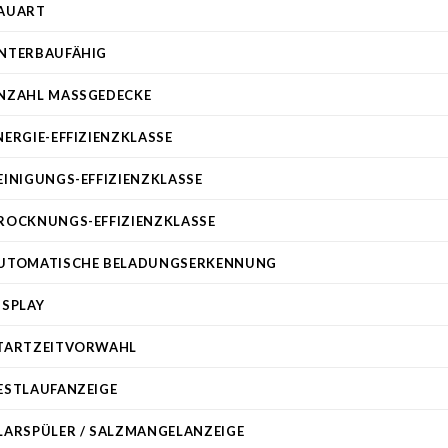
AUART
NTERBAUFÄHIG
NZAHL MASSGEDECKE
NERGIE-EFFIZIENZKLASSE
EINIGUNGS-EFFIZIENZKLASSE
ROCKNUNGS-EFFIZIENZKLASSE
UTOMATISCHE BELADUNGSERKENNUNG
ISPLAY
TARTZEITVORWAHL
ESTLAUFANZEIGE
LARSPÜLER / SALZMANGELANZEIGE