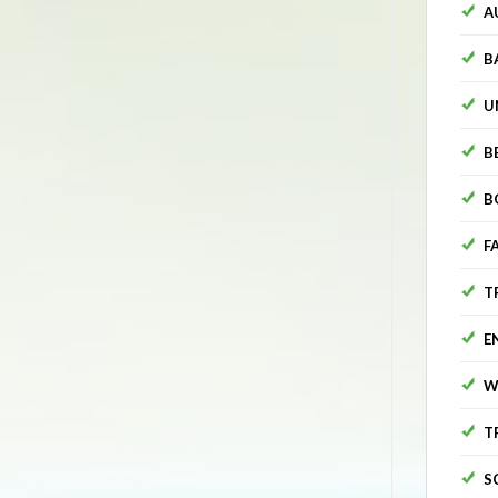
A
B
U
B
B
F
T
E
W
T
S