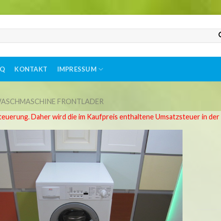
AQ
KONTAKT
IMPRESSUM
ASCHMASCHINE FRONTLADER
teuerung. Daher wird die im Kaufpreis enthaltene Umsatzsteuer in de
Auf
die
Wunschliste