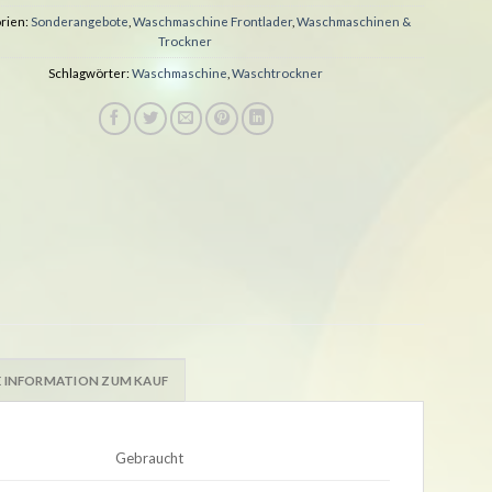
rien:
Sonderangebote
,
Waschmaschine Frontlader
,
Waschmaschinen &
Trockner
Schlagwörter:
Waschmaschine
,
Waschtrockner
 INFORMATION ZUM KAUF
Gebraucht