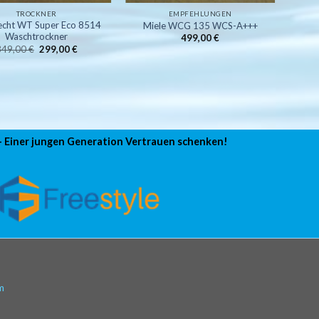
TROCKNER
EMPFEHLUNGEN
echt WT Super Eco 8514
Miele WCG 135 WCS-A+++
Waschtrockner
499,00
€
Ursprünglicher
Aktueller
349,00
€
299,00
€
Preis
Preis
war:
ist:
349,00 €
299,00 €.
 – Einer jungen Generation Vertrauen schenken!
m