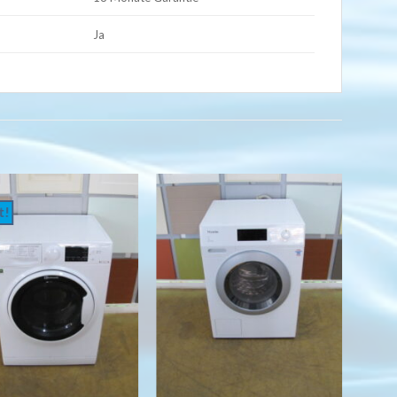
Ja
t!
Auf
Auf
die
die
Wunschliste
Wunschliste