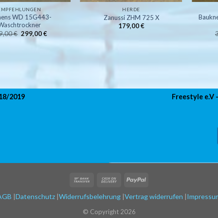
EMPFEHLUNGEN
HERDE
mens WD 15G443-
Baukn
Zanussi ZHM 725 X
Waschtrockner
179,00
€
Ursprünglicher
Aktueller
9,00
€
299,00
€
Preis
Preis
war:
ist:
399,00 €
299,00 €.
018/2019
Freestyle e.V
AGB
Datenschutz
Widerrufsbelehrung
Vertrag widerrufen
Impressu
© Copyright 2026