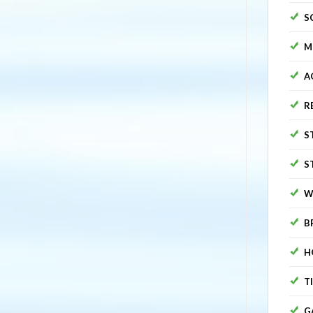
S
M
A
R
S
S
W
B
H
T
G