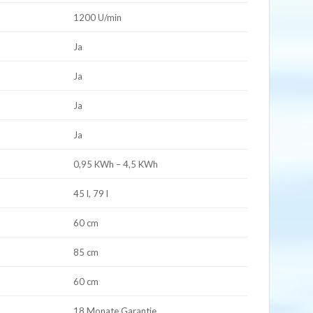
1200 U/min
Ja
Ja
Ja
Ja
0,95 KWh – 4,5 KWh
45 l, 79 l
60 cm
85 cm
60 cm
18 Monate Garantie