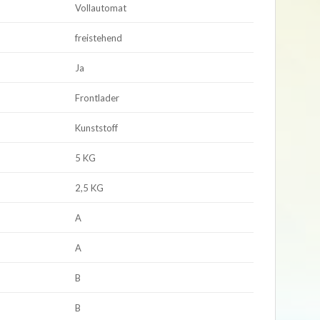
Vollautomat
freistehend
Ja
Frontlader
Kunststoff
5 KG
2,5 KG
A
A
B
B