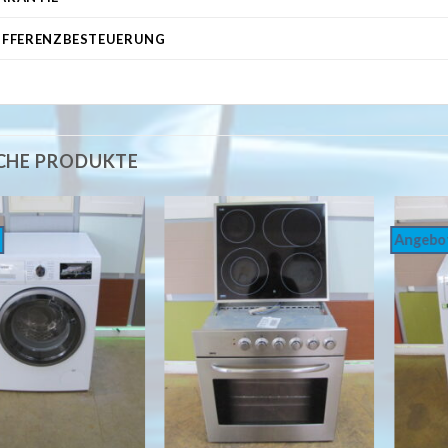
IFFERENZBESTEUERUNG
CHE PRODUKTE
Angebo
Auf
Auf
die
die
Wunschliste
Wunschliste