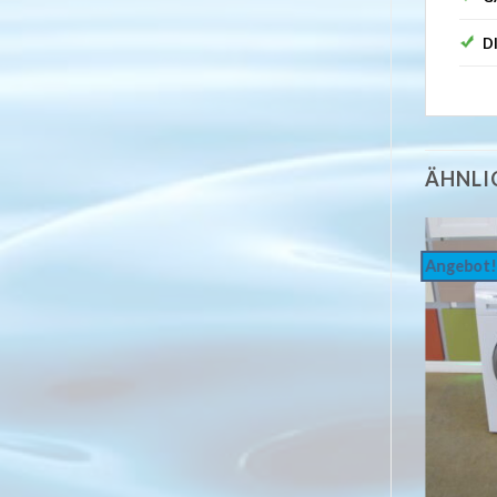
D
ÄHNLI
Angebot!
Angebot!
Auf
die
Wunschliste