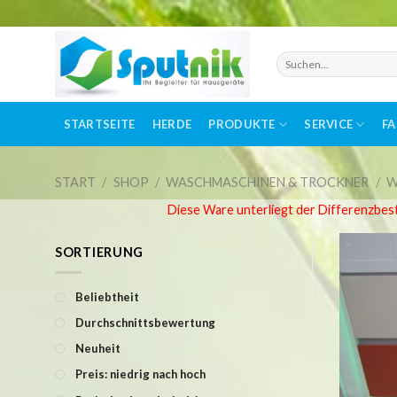
Skip
to
Suchen
nach:
content
STARTSEITE
HERDE
PRODUKTE
SERVICE
F
START
/
SHOP
/
WASCHMASCHINEN & TROCKNER
/
W
Diese Ware unterliegt der Differenzbes
SORTIERUNG
Beliebtheit
Durchschnittsbewertung
Neuheit
Preis: niedrig nach hoch